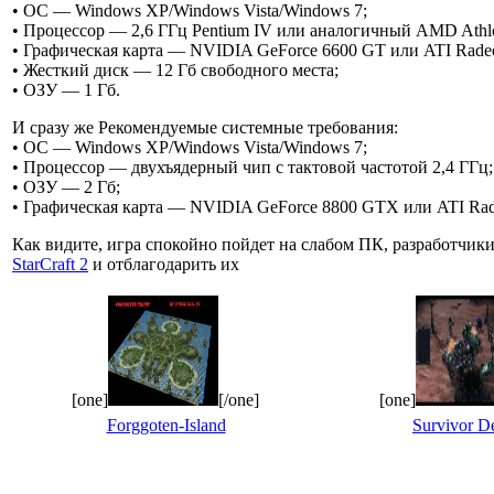
• ОС — Windows XP/Windows Vista/Windows 7;
• Процессор — 2,6 ГГц Pentium IV или аналогичный AMD Athl
• Графическая карта — NVIDIA GeForce 6600 GT или ATI Rade
• Жесткий диск — 12 Гб свободного места;
• ОЗУ — 1 Гб.
И сразу же Рекомендуемые системные требования:
• ОС — Windows XP/Windows Vista/Windows 7;
• Процессор — двухъядерный чип с тактовой частотой 2,4 ГГц;
• ОЗУ — 2 Гб;
• Графическая карта — NVIDIA GeForce 8800 GTX или ATI Ra
Как видите, игра спокойно пойдет на слабом ПК, разработчики
StarCraft 2
и отблагодарить их
[one]
[/one]
[one]
Forggoten-Island
Survivor D