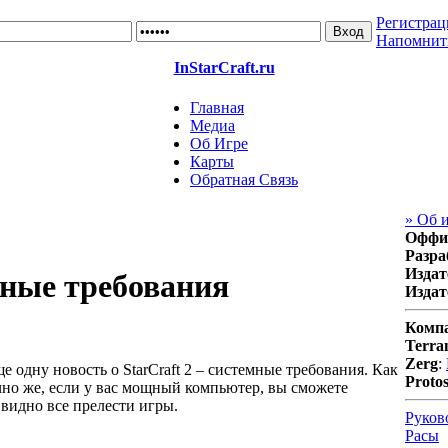
Регистрац
Напомнит
InStarCraft.ru
Главная
Медиа
Об Игре
Карты
Обратная Связь
» Об 
Оффи
Разра
Издат
мные требования
Издат
Комп
Terra
Zerg
:
е одну новость о StarCraft 2 – системные требования. Как
Protos
ечно же, если у вас мощный компьютер, вы сможете
 видно все прелести игры.
Руков
Расы