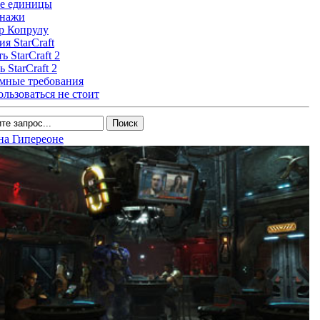
е единицы
онажи
р Копрулу
я StarCraft
ь StarCraft 2
 StarCraft 2
мные требования
ользоваться не стоит
 на Гипереоне