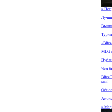
» Поп
Лучши
Вышло
Турнир
«Bliz
MLG п
Публи
Чем б
BlizzC
мая!
Обнов
Анонс
» Мед