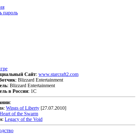
ия
ь пароль
игре
циальный Сайт
:
www.starcraft2.com
ботчик
: Blizzard Entertainment
ель
: Blizzard Entertainment
ель в России
: 1С
ании
:
ns
:
Wings of Liberty
[27.07.2010]
Heart of the Swarm
s
:
Legacy of the Void
одство