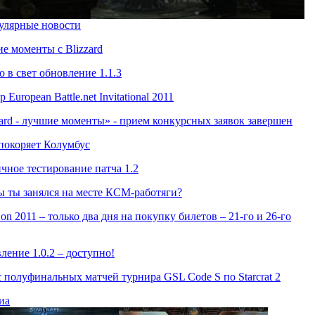
улярные новости
е моменты с Blizzard
 в свет обновление 1.1.3
 European Battle.net Invitational 2011
zard - лучшие моменты» - прием конкурсных заявок завершен
окоряет Колумбус
чное тестирование патча 1.2
ы ты занялся на месте КСМ-работяги?
on 2011 – только два дня на покупку билетов – 21-го и 26-го
ление 1.0.2 – доступно!
 полуфинальных матчей турнира GSL Code S по Starcrat 2
иа