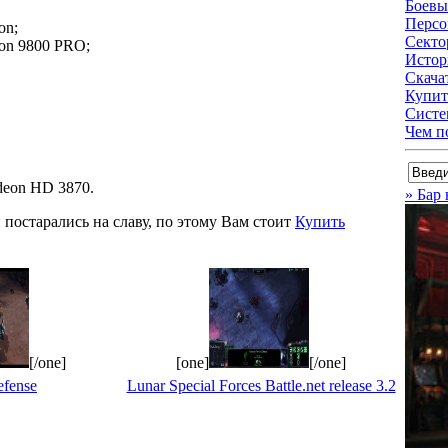
Боевы
Перс
on;
Секто
on 9800 PRO;
Истори
Скачат
Купить
Систе
Чем п
deon HD 3870.
» Бар
 постарались на славу, по этому Вам стоит
Купить
[/one]
[one]
[/one]
efense
Lunar Special Forces Battle.net release 3.2