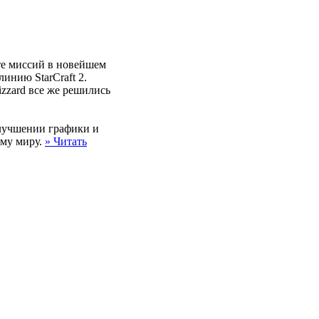
ете миссий в новейшем
инию StarCraft 2.
izzard все же решились
улучшении графики и
ему миру.
» Читать