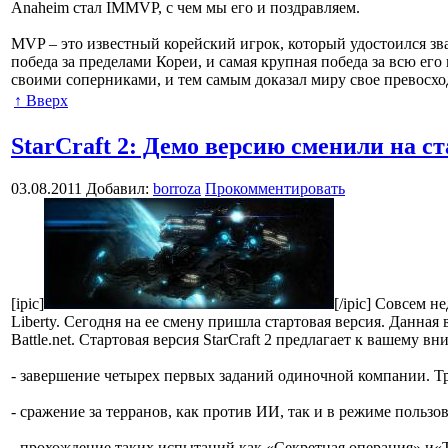
Anaheim стал IMMVP, с чем мы его и поздравляем.
MVP – это известный корейский игрок, который удостоился зва
победа за пределами Кореи, и самая крупная победа за всю его
своими соперниками, и тем самым доказал миру свое превосхо
↑ Вверх
StarCraft 2: Демо версию сменили на с
03.08.2011
Добавил:
borroza
Прокомментировать
[ipic]
[/ipic] Совсем н
Liberty. Сегодня на ее смену пришла стартовая версия. Данная
Battle.net. Стартовая версия StarCraft 2 предлагает к вашему
- завершение четырех первых заданий одиночной компании. Тр
- сражение за терранов, как против ИИ, так и в режиме пользо
- прохождение таких испытаний как «Секретная операция» и«Т