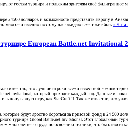
стрируют гостям турнира и польским зрителям своё филигранное ма
ере 24500 долларов и возможность представить Европу в Анаха
авлено многое и именно поэтому нас ожидают жестокие бои.
» Читат
урнире European Battle.net Invitational 
 стало известно, что лучшие игроки всеми известной компьютерной
e.net Invitational, который проходит каждый год. Данные игроки
ль популярную игру, как StarCraft II. Так же известно, что учас
 которые будут яростно бороться за призовой фонд в 24 500 дол
ого турнира Global Battle.net Invitational. Этот глобальный тур
ом многолетнего труда по освоению техники, что бы относитьс