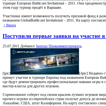
турнире European Battle.net Invitational – 2011. Они продемон
этом году турнир продёт в Варшаве.
Участники имеют возможность получить призовой фонд в разм
названием GlobalBattle.net Invitational – 2011. На карту пост
↑ Вверх
Поступили первые заявки на участие в т
25.07.2011
Добавил:
borroza
Прокомментировать
[ipic]
[/ipic] Недавно
примут участие в турнире Европы под названием European Battl
где будут демонстрировать профессиональные навыки игры в сто
мастер-классы для других игроков.
Соревнование соберет под своим крылом лучших игроков мира,
прочего игроки из европейских стран получат допуск до всемирн
Анахайме, США, штат Калифорния. На карту поставлено слишк