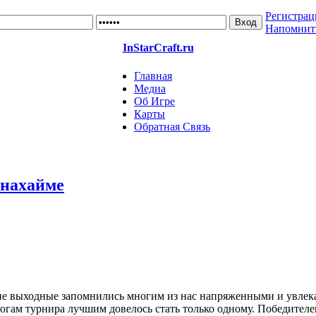
Регистрац
Напомнит
InStarCraft.ru
Главная
Медиа
Об Игре
Карты
Обратная Связь
Анахайме
шие выходные запомнились многим из нас напряженными и увлек
тогам турнира лучшим довелось стать только одному. Победите