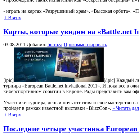
- играть на картах «Разрушенный храм», «Высокая орбита», «П
↑ Вверх
Карты, которые увидим на «Battle.net In
03.08.2011
Добавил:
borroza
Прокомментировать
[ipic]
[/ipic] Каждый 
турнира «European Battle.net Invitational 2011». И пока все в
киберспортивном событии в Европе. Рады представить вам офици
Участники турнира, день и ночь оттачиваю свое мастерство на 
пройдет в рамках известной выставки «BlizzCon».
» Читать дал
↑ Вверх
Последние четыре участника European Bat