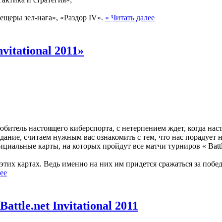
ещеры зел-нага», «Раздор IV».
» Читать далее
vitational 2011»
любитель настоящего киберспорта, с нетерпением ждет, когда нас
 ожидание, считаем нужным вас ознакомить с тем, что нас порадует
альные карты, на которых пройдут все матчи турниров « Battle.n
этих картах. Ведь именно на них им придется сражаться за побе
ее
tle.net Invitational 2011