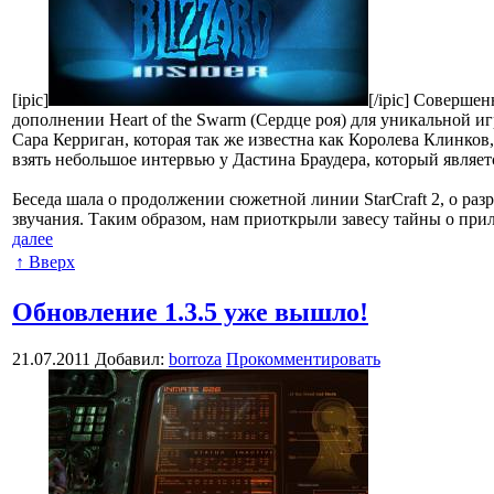
[ipic]
[/ipic] Соверше
дополнении Heart of the Swarm (Сердце роя) для уникальной иг
Сара Керриган, которая так же известна как Королева Клинков
взять небольшое интервью у Дастина Браудера, который являет
Беседа шала о продолжении сюжетной линии StarCraft 2, о ра
звучания. Таким образом, нам приоткрыли завесу тайны о прил
далее
↑ Вверх
Обновление 1.3.5 уже вышло!
21.07.2011
Добавил:
borroza
Прокомментировать