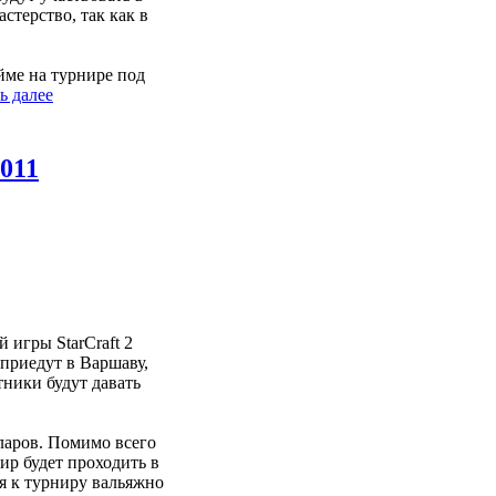
стерство, так как в
йме на турнире под
ь далее
2011
 игры StarCraft 2
 приедут в Варшаву,
тники будут давать
ларов. Помимо всего
нир будет проходить в
я к турниру вальяжно