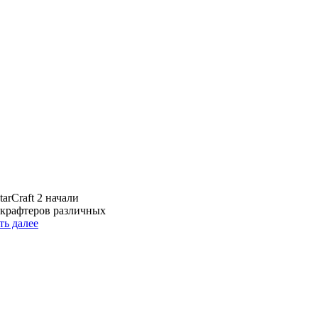
arCraft 2 начали
аркрафтеров различных
ть далее