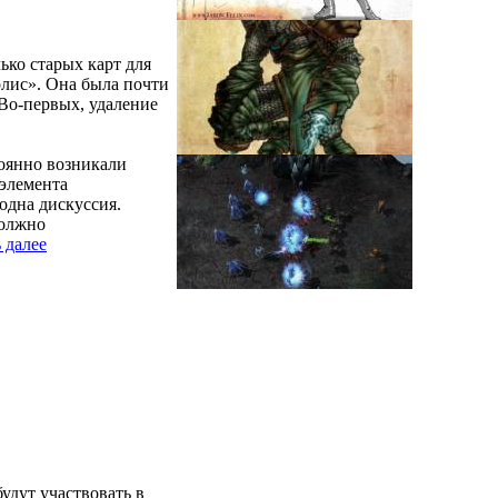
лько старых карт для
олис». Она была почти
 Во-первых, удаление
тоянно возникали
 элемента
одна дискуссия.
должно
 далее
будут участвовать в