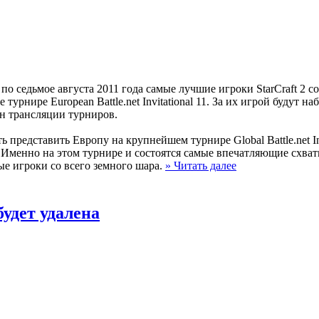
о по седьмое августа 2011 года самые лучшие игроки StarCraft 2 
урнире European Battle.net Invitational 11. За их игрой будут н
айн трансляции турниров.
ть представить Европу на крупнейшем турнире Global Battle.net In
Именно на этом турнире и состоятся самые впечатляющие схватки
ые игроки со всего земного шара.
» Читать далее
удет удалена