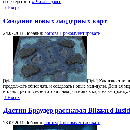
и не серьезно.
» Читать далее
↑ Вверх
Создание новых ладдерных карт
24.07.2011
Добавил:
borroza
Прокомментировать
[ipic]
[/ipic] Как известно
продолжать обновлять и создавать новые мап-пулы. Данная мер
видов. Третий сезон готовит нам ряд новых карт на застройку
↑ Вверх
Дастин Браудер рассказал Blizzard Insid
23.07.2011
Добавил:
borroza
Прокомментировать