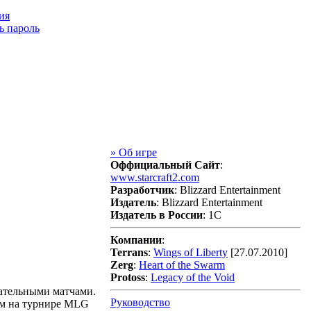
ия
ь пароль
» Об игре
Оффициальный Сайт
:
www.starcraft2.com
Разработчик
: Blizzard Entertainment
Издатель
: Blizzard Entertainment
Издатель в России
: 1С
Компании
:
Terrans
:
Wings of Liberty
[27.07.2010]
Zerg
:
Heart of the Swarm
Protoss
:
Legacy of the Void
ательными матчами.
Руководство
лем на турнире MLG