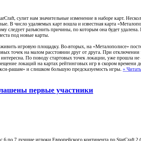
StarCraft, сулит нам значительные изменение в наборе карт. Неско
овые. В число удаляемых карт вошла и известная карта «Металоп
му следует разъяснить причины, по которым она будет удалена.
еста под новые карты.
 оживить игровую площадку. Во-вторых, на «Металополисе» пос
вых точек на малом расстоянии друг от друга. При отключении
о интересна. По поводу стартовых точек локации, уже прошла не 
мещение локаций на картах рейтинговых игр в скором времени 
окси-рашам» и слишком большую предсказуемость игры.
» Читать
– оглашены первые участники
е, с 6 по 7 лучшие игроки Европейского континента по StarCraft 2 