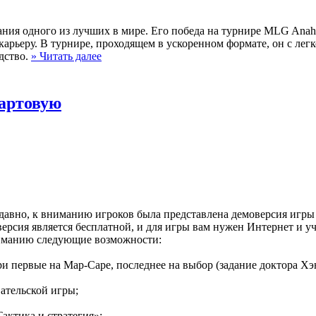
ния одного из лучших в мире. Его победа на турнире MLG Anahe
 карьеру. В турнире, проходящем в ускоренном формате, он с лег
дство.
» Читать далее
тартовую
едавно, к вниманию игроков была представлена демоверсия игры S
 версия является бесплатной, и для игры вам нужен Интернет и уч
 вниманию следующие возможности:
и первые на Мар-Саре, последнее на выбор (задание доктора Хэ
вательской игры;
актика и стратегия»;