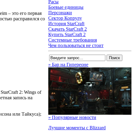
Расы
Боевые единицы
Персонажи
im – это его первая
Сектор Копрулу
костью расправился со
История StarCraft
Скачать StarCraft 2
Купить StarCraft 2
Системные требования
Чем пользоваться не стоит
» Бар на Гипереоне
tarCraft 2: Wings of
етная запись на
нсона или Тайкуса);
» Популярные новости
Лучшие моменты с Blizzard