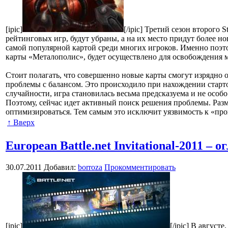
[ipic]
[/ipic] Третий сезон второго 
рейтинговых игр, будут убраны, а на их место придут более н
самой популярной картой среди многих игроков. Именно поэто
карты «Металополис», будет осуществлено для освобождения м
Стоит полагать, что совершенно новые карты смогут изрядно
проблемы с балансом. Это происходило при нахождении старто
случайности, игра становилась весьма предсказуема и не особ
Поэтому, сейчас идет активный поиск решения проблемы. Раз
оптимизироваться. Тем самым это исключит уязвимость к «пр
↑ Вверх
European Battle.net Invitational-2011 
30.07.2011
Добавил:
borroza
Прокомментировать
[ipic]
[/ipic] В август