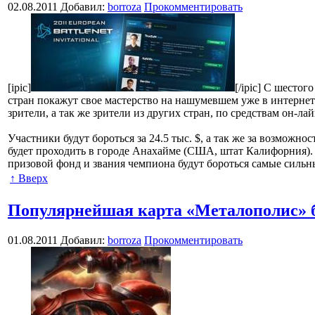
02.08.2011
Добавил:
borroza
Прокомментировать
[ipic]
[/ipic] С шестог
стран покажут свое мастерство на нашумевшем уже в интернете т
зрители, а так же зрители из других стран, по средствам он-л
Участники будут бороться за 24.5 тыс. $, а так же за возможнос
будет проходить в городе Анахайме (США, штат Калифорния). 
призовой фонд и звания чемпиона будут бороться самые сильн
↑ Вверх
Популярнейшая карта «Металополис» б
01.08.2011
Добавил:
borroza
Прокомментировать