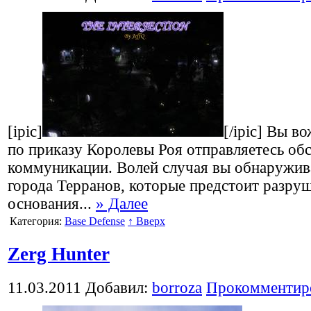
[ipic]
[/ipic] Вы в
по приказу Королевы Роя отправляетесь об
коммуникации. Волей случая вы обнаружив
города Терранов, которые предстоит разру
основания...
» Далее
Категория:
Base Defense
↑ Вверх
Zerg Hunter
11.03.2011
Добавил:
borroza
Прокомментир