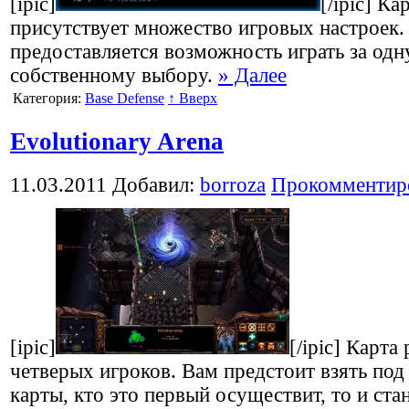
[ipic]
[/ipic] Ка
присутствует множество игровых настроек.
предоставляется возможность играть за одну
собственному выбору.
» Далее
Категория:
Base Defense
↑ Вверх
Evolutionary Arena
11.03.2011
Добавил:
borroza
Прокомментир
[ipic]
[/ipic] Карта
четверых игроков. Вам предстоит взять под
карты, кто это первый осуществит, то и ст