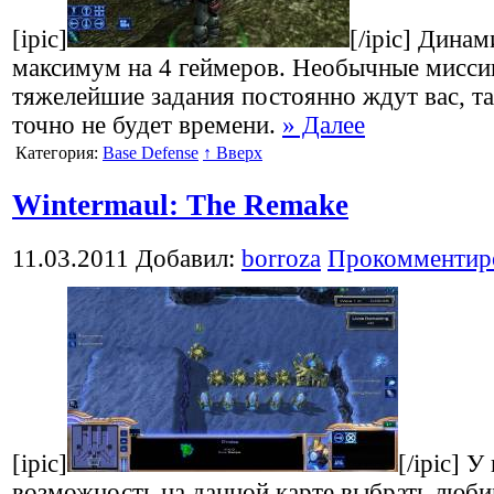
[ipic]
[/ipic] Дина
максимум на 4 геймеров. Необычные мисси
тяжелейшие задания постоянно ждут вас, та
точно не будет времени.
» Далее
Категория:
Base Defense
↑ Вверх
Wintermaul: The Remake
11.03.2011
Добавил:
borroza
Прокомментир
[ipic]
[/ipic] У
возможность на данной карте выбрать люб