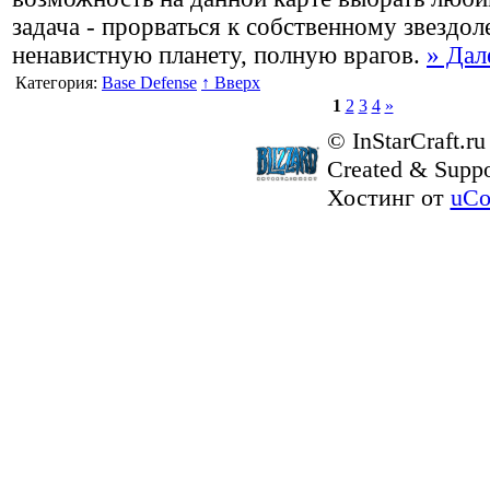
задача - прорваться к собственному звездол
ненавистную планету, полную врагов.
» Дал
Категория:
Base Defense
↑ Вверх
1
2
3
4
»
© InStarCraft.ru
Created & Suppo
Хостинг от
uCo