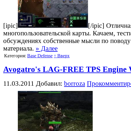
[ipic]
[/ipic] Отличн
многопользовательской карты. Качаем, тес
обсуждениях собственные мысли по поводу
материала.
» Далее
Категория:
Base Defense
↑ Вверх
Avogatro's LAG-FREE TPS Engine
11.03.2011
Добавил:
borroza
Прокомментир