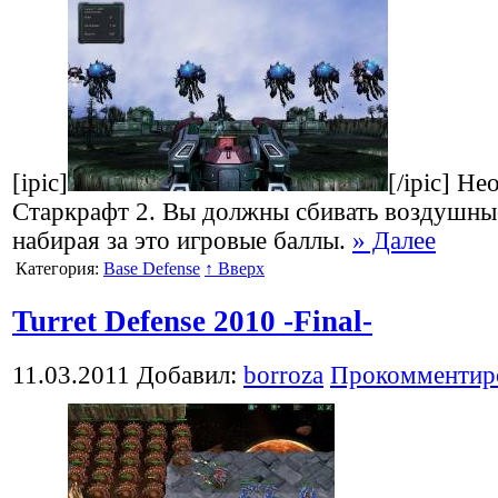
[ipic]
[/ipic] Н
Старкрафт 2. Вы должны сбивать воздушные
набирая за это игровые баллы.
» Далее
Категория:
Base Defense
↑ Вверх
Turret Defense 2010 -Final-
11.03.2011
Добавил:
borroza
Прокомментир