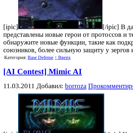
[ipic]
[/ipic] В 
представлены новые герои от протоссов и т
обнаружите новые функции, такие как подк
союзников, более сильную защиту у зергов 
Категория:
Base Defense
↑ Вверх
[AI Contest] Mimic AI
11.03.2011
Добавил:
borroza
Прокомментир