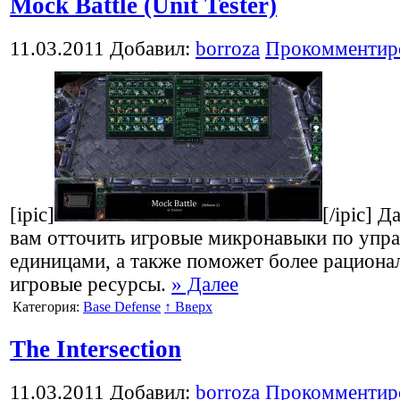
Mock Battle (Unit Tester)
11.03.2011
Добавил:
borroza
Прокомментир
[ipic]
[/ipic] 
вам отточить игровые микронавыки по упр
единицами, а также поможет более рациона
игровые ресурсы.
» Далее
Категория:
Base Defense
↑ Вверх
The Intersection
11.03.2011
Добавил:
borroza
Прокомментир