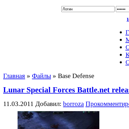
I
Г
О
К
О
Главная
»
Файлы
» Base Defense
Lunar Special Forces Battle.net relea
11.03.2011
Добавил:
borroza
Прокомментир