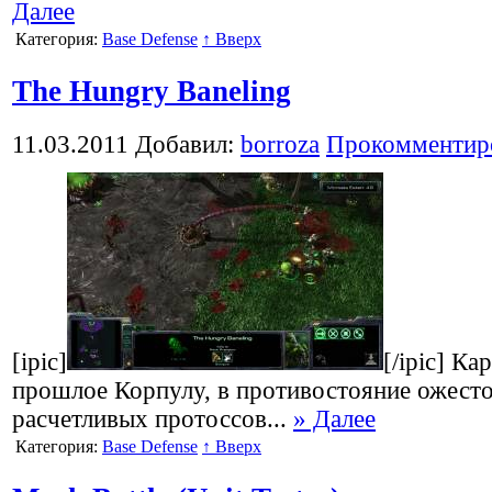
Далее
Категория:
Base Defense
↑ Вверх
The Hungry Baneling
11.03.2011
Добавил:
borroza
Прокомментир
[ipic]
[/ipic] Ка
прошлое Корпулу, в противостояние ожест
расчетливых протоссов...
» Далее
Категория:
Base Defense
↑ Вверх