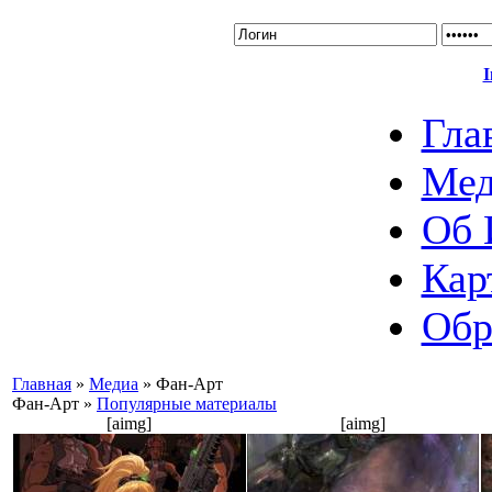
I
Гла
Мед
Об 
Кар
Обр
Главная
»
Медиа
» Фан-Арт
Фан-Арт »
Популярные материалы
[aimg]
[aimg]