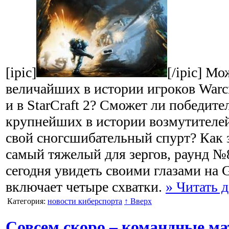
[ipic]
[/ipic] Мо
величайших в истории игроков Warcra
и в StarCraft 2? Сможет ли победите
крупнейших в истории возмутителе
свой сногсшибательный спурт? Как з
самый тяжелый для зергов, раунд №
сегодня увидеть своими глазами на 
включает четыре схватки.
» Читать д
Категория:
новости киберспорта
↑ Вверх
Совсем скоро – командные м