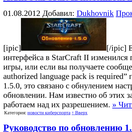
01.08.2012
Добавил:
Dukhovnik
Про
[ipic]
[/ipic]
интерфейса в StarCraft II изменился
игры, или если вы получаете сообщ
authorized language pack is required
1.5.0, это связано с обнулением нас
обновлении. Нам известно об этих 
работаем над их разрешением.
» Чит
Категория:
новости киберспорта
↑ Вверх
Руководство по обновлению 1.