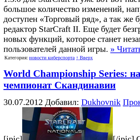
большое количество изменений, нап
доступен «Торговый ряд», а так же 
редактор StarCraft II. Еще будет бе
новых функций, которое станет не
пользователей данной игры.
» Читат
Категория:
новости киберспорта
↑ Вверх
World Championship Series: 
чемпионат Скандинавии
30.07.2012
Добавил:
Dukhovnik
Про
[ipic]
[/ipic