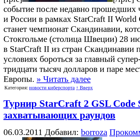
событие после недавно прошедших
и России в рамках StarCraft II World
станет чемпионат Скандинавии, кот
Стокгольме (столица Швеции) 28 и
в StarCraft II из стран Скандинавии
условиях бороться за главный супер
тридцати тысяч долларов и паре мес
Европы.
» Читать далее
Категория:
новости киберспорта
↑ Вверх
Турнир StarCraft 2 GSL Code 
захватывающих раундов
06.03.2011
Добавил:
borroza
Проком