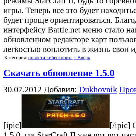
режимы StarCraft II, будь то соревн
игры. Теперь все это будет находитьс
будет проще ориентироваться. Благ
интерфейсу Battle.net меню стало на
обновленном редакторе карт пользов
легкостью воплотить в жизнь свои 
Категория:
новости киберспорта
↑ Вверх
Скачать обновление 1.5.0
30.07.2012
Добавил:
Dukhovnik
Про
[ipic]
[/ipic]
1.5.0 для StarCraft II уже вот вот на