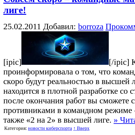
лиге!
25.02.2011
Добавил:
borroza
Проком
[ipic]
[/ipic]
проинформировала о том, что коман
скоро будут реальностью в высшей 
находится в плотной разработке со 
после окончания работ вы сможете с
противниками в командном режиме «4
также «2 на 2» в высшей лиге.
» Чит
Категория:
новости киберспорта
↑ Вверх