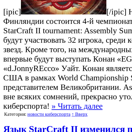
[ipic]
[/ipic]
Финляндии состоится 4-й чемпиона
StarCraft II tournament: Assembly S
будут участвовать 32 игрока, среди
звезд. Кроме того, на международны
впервые будут выступать Конан «E
«d.JonnyREcco» Уайт. Конан являет
США в рамках World Championship S
представителем Великобритании. A
вне всяких сомнений, прекрасно ут
киберспорта!
» Читать далее
Категория:
новости киберспорта
↑ Вверх
Язык StarCraft II изменился 