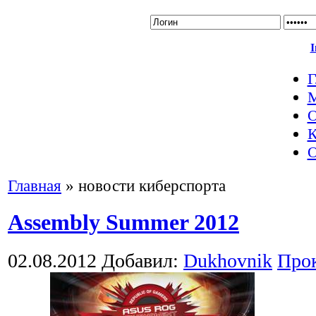
I
Г
О
К
О
Главная
»
новости киберспорта
Assembly Summer 2012
02.08.2012
Добавил:
Dukhovnik
Про